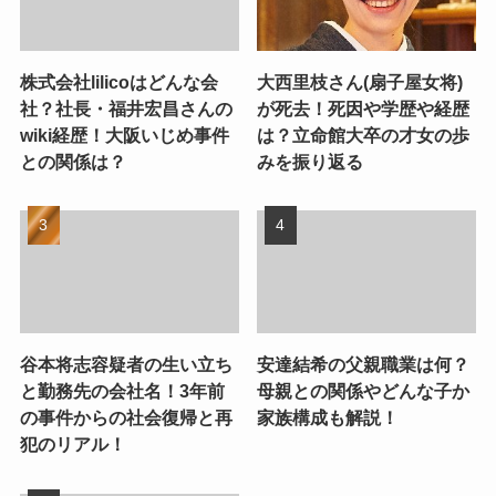
株式会社lilicoはどんな会
大西里枝さん(扇子屋女将)
社？社長・福井宏昌さんの
が死去！死因や学歴や経歴
wiki経歴！大阪いじめ事件
は？立命館大卒の才女の歩
との関係は？
みを振り返る
谷本将志容疑者の生い立ち
安達結希の父親職業は何？
と勤務先の会社名！3年前
母親との関係やどんな子か
の事件からの社会復帰と再
家族構成も解説！
犯のリアル！