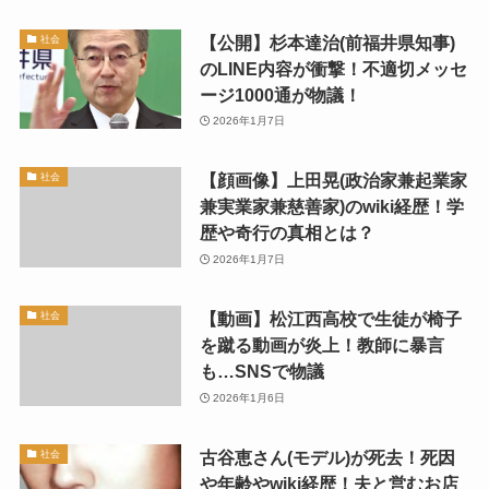
【公開】杉本達治(前福井県知事)
社会
のLINE内容が衝撃！不適切メッセ
ージ1000通が物議！
2026年1月7日
【顔画像】上田晃(政治家兼起業家
社会
兼実業家兼慈善家)のwiki経歴！学
歴や奇行の真相とは？
2026年1月7日
【動画】松江西高校で生徒が椅子
社会
を蹴る動画が炎上！教師に暴言
も…SNSで物議
2026年1月6日
古谷恵さん(モデル)が死去！死因
社会
や年齢やwiki経歴！夫と営むお店