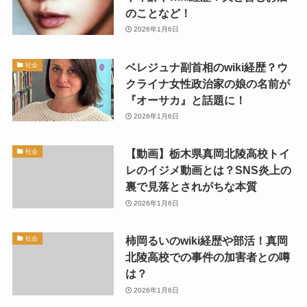
のことなど！
2026年1月6日
ベレジュナ副首相のwiki経歴？ウ
社会
クライナ女性政治家の娘の名前が
『オーサカ』と話題に！
2026年1月6日
【動画】栃木県真岡北陵高校トイ
社会
レのイジメ動画とは？SNS炎上の
裏で見落とされがちな本質
2026年1月6日
柿岡るいのwiki経歴や部活！真岡
社会
北陵高校での事件の加害者との噂
は？
2026年1月6日