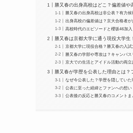
勝又春の出身高校はどこ？偏差値や
勝又春の出身高校は非公表？有力候
出身高校の偏差値は？京大合格者が
高校時代のエピソードと櫻坂46加
勝又春は京都大学に通う現役大学生
京都大学に現役合格？勝又春の入試
勝又春の学部や専攻は？キャンパス
京大での生活とアイドル活動の両立
勝又春が学歴を公表した理由とは？
なぜ今公表した？学歴を隠していた
公表に至った経緯とファンへの想い
公表後の反応と勝又春のコメントま