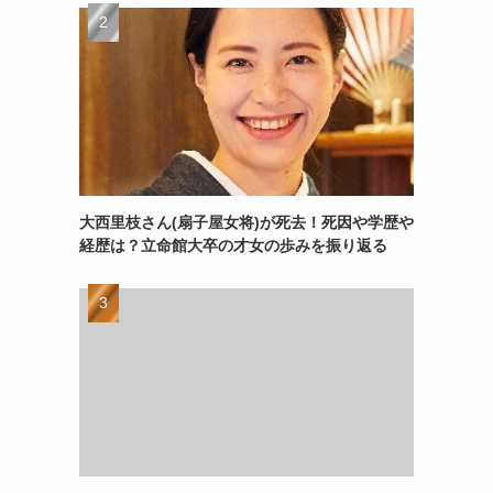
大西里枝さん(扇子屋女将)が死去！死因や学歴や
経歴は？立命館大卒の才女の歩みを振り返る