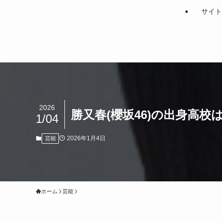
サイト
2026
勝又春(櫻坂46)の出身高
1/04
2026年1月4日
芸能
ホーム
芸能