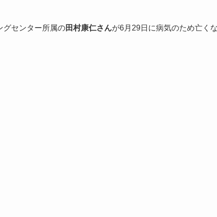
ニングセンター所属の
田村康仁さん
が6月29日に病気のため亡く