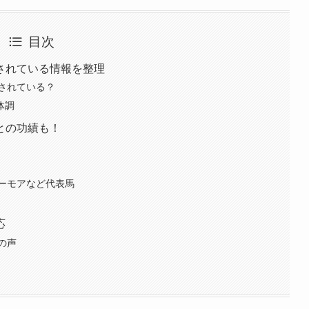
目次
されている情報を整理
されている？
体調
との功績も！
ーモアなど代表馬
応
の声