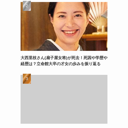
大西里枝さん(扇子屋女将)が死去！死因や学歴や
経歴は？立命館大卒の才女の歩みを振り返る