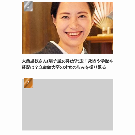
大西里枝さん(扇子屋女将)が死去！死因や学歴や
経歴は？立命館大卒の才女の歩みを振り返る