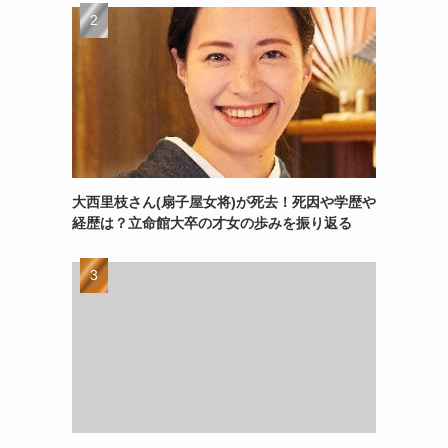
大西里枝さん(扇子屋女将)が死去！死因や学歴や
経歴は？立命館大卒の才女の歩みを振り返る