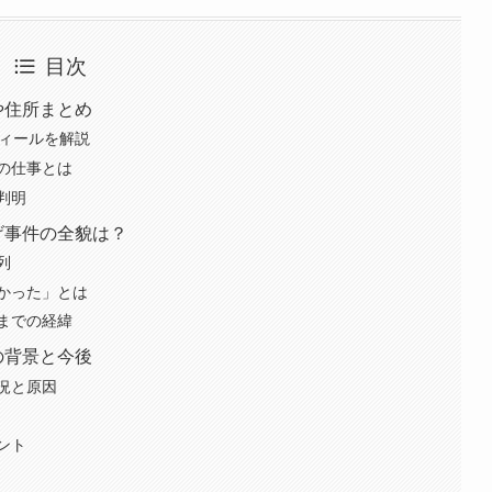
目次
や住所まとめ
フィールを解説
の仕事とは
判明
げ事件の全貌は？
列
かった」とは
までの経緯
の背景と今後
況と原因
ント