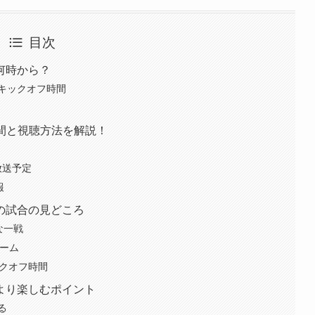
目次
何時から？
キックオフ時間
送時間と視聴方法を解説！
の放送予定
報
の試合の見どころ
な一戦
ゲーム
ックオフ時間
より楽しむポイント
る