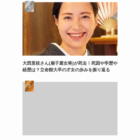
大西里枝さん(扇子屋女将)が死去！死因や学歴や
経歴は？立命館大卒の才女の歩みを振り返る