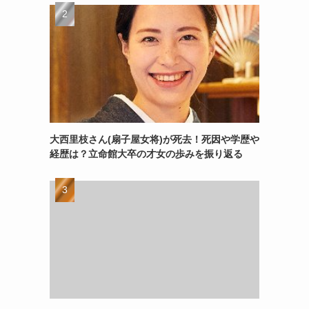
大西里枝さん(扇子屋女将)が死去！死因や学歴や
経歴は？立命館大卒の才女の歩みを振り返る