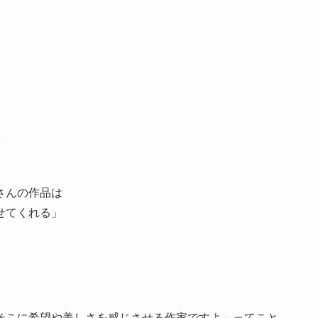
？
さんの作品は
せてくれる」
そこに希望や美しさを感じさせる作家ですよ」ってこと。