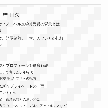
目次
者？ノーベル文学賞受賞の背景とは
？
文、黙示録的テーマ、カフカとの比較
？
歴とプロフィールを徹底解説！
ュラで育った少年時代
高校時代と文学への転向
れざるプライベートの一面
の子どもたち
楽、東洋思想との深い関係
カフカ、ベケット、ガルシア＝マルケスなど