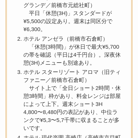
グランデ／前橋市元総社町）
平日「休憩(3H)」スタンダードが
¥5,500の設定あり。週末は同区分で
¥6,300。
ホテル アンゼラ（前橋市石倉町）
「休憩(3時間)」が休日で最大¥5,700
の帯を確認（平日は4千円台）。深夜休
憩(3H)メニューも別途あり。
ホテル スターリゾート アロマ（旧ティ
ファニー／前橋市石倉町）
サイト上で「全日ショート2時間・休
憩3時間」枠があり、料金レンジは部屋
によって上下。週末ショート3H
4,800〜8,480円の表記があり、中位ラ
ンクで¥5,3〜5,7千帯に収まることが多
いです。
ホテル 現代楽園 高崎店（高崎市京目町