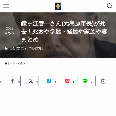
鐘ヶ江管一さん(元島原市長)が死
2025
去！死因や学歴・経歴や家族や妻
8/23
まとめ
2025年8月23日
社会
ホーム
社会