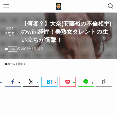
【何者？】大奈(安藤裕の不倫相手)
2025
のwiki経歴！美熟女タレントの生
7/29
い立ちが衝撃！
2025年7月29日
芸能
ホーム
芸能