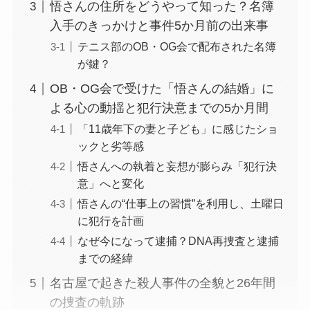
悟さんの住所をどうやって知った？名簿
入手のきっかけと事件5か月前の出来事
テニス部のOB・OG会で配布された名簿
が鍵？
OB・OG会で受けた「悟さんの結婚」に
よる心の動揺と犯行決意までの5か月間
「11歳年下の妻と子ども」に感じたショ
ックと劣等感
悟さんへの執着と妄想が膨らみ「犯行決
意」へと変化
悟さんの“仕事上の習慣”を利用し、土曜日
に犯行を計画
なぜ今になって逮捕？DNA再捜査と逮捕
までの経緯
名古屋で起きた殺人事件の全貌と26年間
の捜査の軌跡