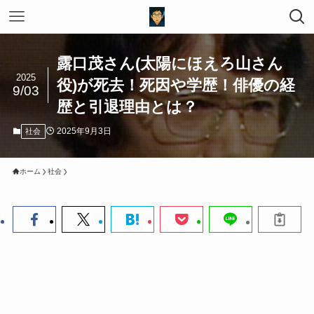
露口茂さん(太陽にほえろ山さん
2025
役)が死去！死因や学歴！俳優の経
9/03
歴と引退理由とは？
2025年9月3日
社会
ホーム
社会