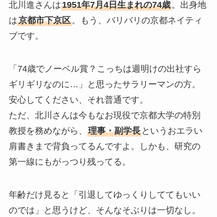
北川進さんは
1951年7月4日生まれの74歳
。出身地
は
京都市下京区
。もう、バリバリの京都ネイティ
ブです。
「74歳でノーベル賞？こっちは週明けの出社すら
ギリギリなのに…」と思ったサラリーマンの方。
安心してください、それ普通です。
ただ、北川さんは今もなお現役で京都大学の特別
教授を務めながら、
理事・副学長
というおエラい
肩書きまで背負ってるんですよ。しかも、研究の
第一線にもがっつり残ってる。
年齢だけ見ると「引退してゆっくりしててもいい
のでは」と思うけど、そんなそぶりは一切なし。